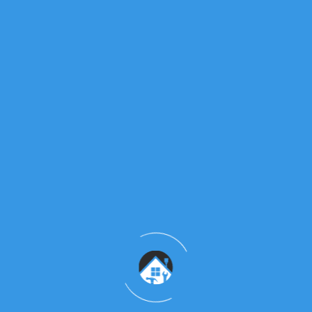
Следует выполнять ряд шагов для получения
доступа к зеркалу Pinco Casino, включая:
Убедитесь, что ваш интернет-соединение
стабильно;
Настройте VPN, чтобы скрыть ваше
местоположение и обеспечить анонимность;
Скопируйте актуальный URL-адрес зеркала;
Вставьте адрес в адресную строку вашего
браузера и нажмите Enter;
Зарегистрируйтесь или войдите в свой
аккаунт, если он у вас уже есть;
Начните играть!
Следуя этим шагам, вы сможете наслаждаться